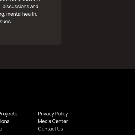
, discussions and
ng, mental health,
ssues.
Projects
Privacy Policy
tions
Media Center
io
Contact Us