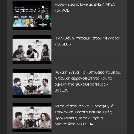
Μισο-Γεμάτο Live με ΔΗΣΥ, ΑΚΕΛ
και VOLT
Η Αλκυόνη “πέταξε” στον Φέγγαρο!
- S03E06
Ψυχική Υγεία: Τα κυπριακά ταμπού,
η τοξική αρρενοπώτητα και τα
οφέλη της ψυχοθεραπείας -
S03E05
Μετανάστευση και Προσφυγιά:
Κοινωνική Σκοπιά και Νομικές
Προκλήσεις με την Κορίνα
Δρουσιώτου-S03E04