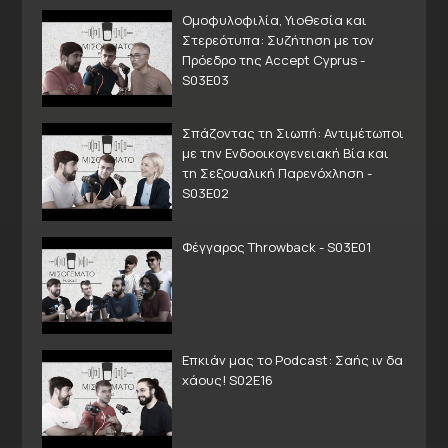
Ομοφυλοφιλία, Υιοθεσία και
Στερεότυπα: Συζήτηση με τον
Πρόεδρο της Accept Cyprus -
S03E03
Σπάζοντας τη Σιωπή: Αντιμέτωποι
με την Ενδοοικογενειακή Βία και
τη Σεξουαλική Παρενόχληση -
S03E02
Φέγγαρος Throwback - S03E01
Επκιάν μας το Podcast: Σαής ιν δα
χάους! S02E16